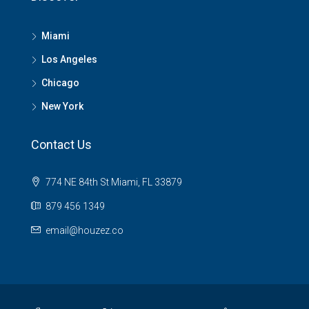
Miami
Los Angeles
Chicago
New York
Contact Us
774 NE 84th St Miami, FL 33879
879 456 1349
email@houzez.co