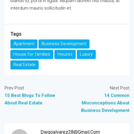
blandit id, porta in ligula. Aliquam laoreet nisl massa, at
interdum mauris sollicitudin et.
Tags
Apartment
Business Development
House for families
Houzez
Luxury
Real Estate
Prev Post
Next Post
15 Best Blogs To Follow
14 Common
About Real Estate
Misconceptions About
Business Development
Diegoalvarez28@gmail.com