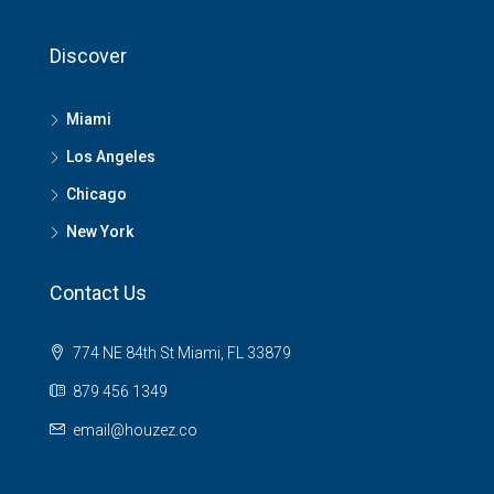
Discover
Miami
Los Angeles
Chicago
New York
Contact Us
774 NE 84th St Miami, FL 33879
879 456 1349
email@houzez.co