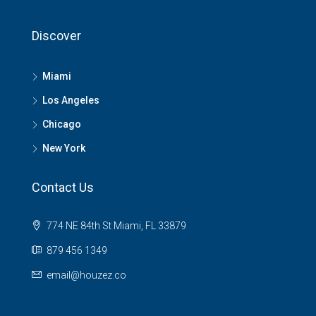
Discover
Miami
Los Angeles
Chicago
New York
Contact Us
774 NE 84th St Miami, FL 33879
879 456 1349
email@houzez.co