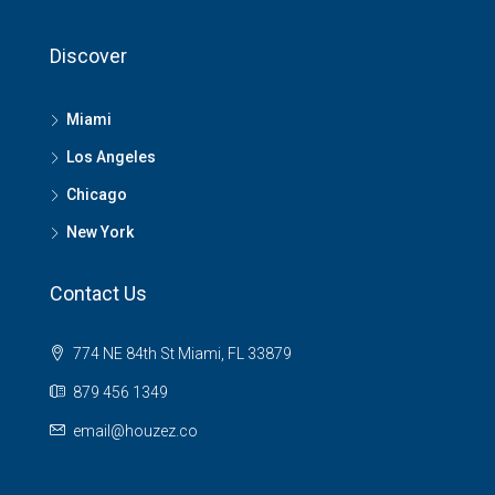
Discover
Miami
Los Angeles
Chicago
New York
Contact Us
774 NE 84th St Miami, FL 33879
879 456 1349
email@houzez.co