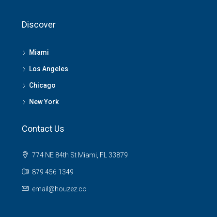
Discover
Miami
Los Angeles
Chicago
New York
Contact Us
774 NE 84th St Miami, FL 33879
879 456 1349
email@houzez.co