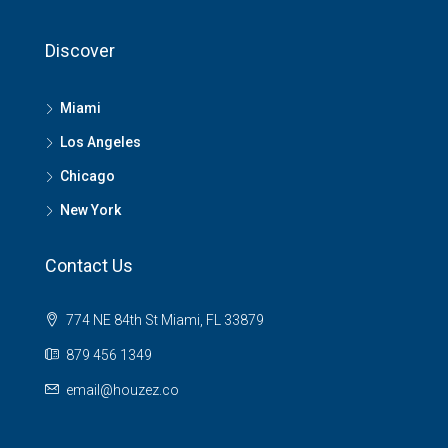
Discover
Miami
Los Angeles
Chicago
New York
Contact Us
774 NE 84th St Miami, FL 33879
879 456 1349
email@houzez.co