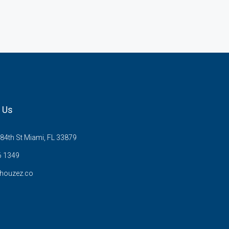
 Us
84th St Miami, FL 33879
6 1349
houzez.co