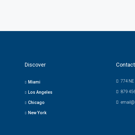
Discover
Contact
774 NE 
Miami
879 45
Los Angeles
email@
Chicago
New York