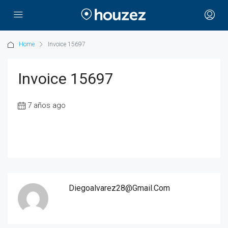
Home
Invoice 15697
Invoice 15697
7 años ago
Diegoalvarez28@gmail.com