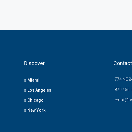
Discover
Contact
774 NE 84
Miami
879 456 
Los Angeles
email@h
Chicago
New York