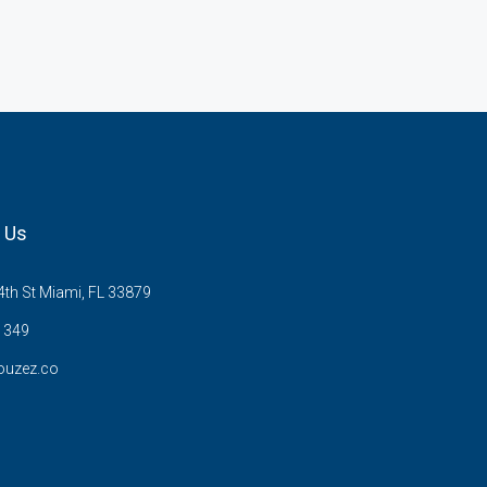
 Us
th St Miami, FL 33879
1349
ouzez.co