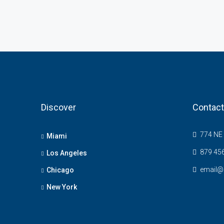
Discover
Contact
774 NE 
Miami
879 45
Los Angeles
email@
Chicago
New York