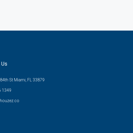
 Us
84th St Miami, FL 33879
6 1349
houzez.co